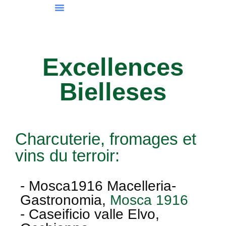
LES ALENTOURS
EXCELLENCES BIELLESES
CONTACTEZ-NOUS
Excellences
Bielleses
Charcuterie, fromages et
vins du terroir:
- Mosca1916 Macelleria-
Gastronomia,
Mosca 1916
- Caseificio valle Elvo,