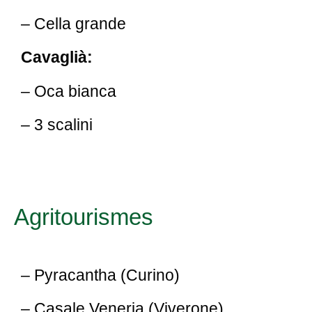
– Cella grande
Cavaglià:
– Oca bianca
– 3 scalini
Agritourismes
– Pyracantha (Curino)
– Casale Veneria (Viverone)